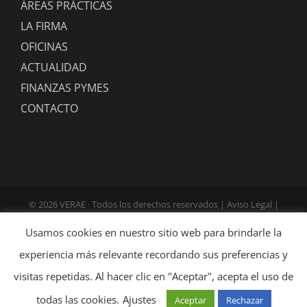
ÁREAS PRÁCTICAS
LA FIRMA
OFICINAS
ACTUALIDAD
FINANZAS PYMES
CONTACTO
©
2026 VERAE · Todos los derechos reservados |
Aviso Legal
|
Política de Privacidad
|
Política de Cookies
| Diseño:
Globales
Usamos cookies en nuestro sitio web para brindarle la
Informática
experiencia más relevante recordando sus preferencias y
visitas repetidas. Al hacer clic en "Aceptar", acepta el uso de
LinkedIn
X
todas las cookies.
Ajustes
Aceptar
Rechazar
YouTube