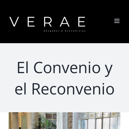
Saltar
al
contenido
El Convenio y
el Reconvenio
Ver
imagen