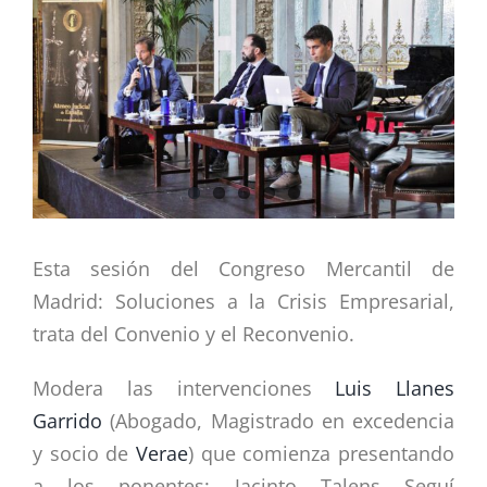
más
grande
Esta sesión del Congreso Mercantil de
Madrid: Soluciones a la Crisis Empresarial,
trata del Convenio y el Reconvenio.
Modera las intervenciones
Luis Llanes
Garrido
(Abogado, Magistrado en excedencia
y socio de
Verae
) que comienza presentando
a los ponentes: Jacinto Talens Seguí