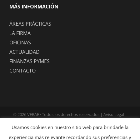
MÁS INFORMACIÓN
ÁREAS PRÁCTICAS
LA FIRMA
OFICINAS
ACTUALIDAD
FINANZAS PYMES
CONTACTO
©
2026 VERAE · Todos los derechos reservados |
Aviso Legal
|
Política de Privacidad
|
Política de Cookies
| Diseño:
Globales
Usamos cookies en nuestro sitio web para brindarle la
Informática
experiencia más relevante recordando sus preferencias y